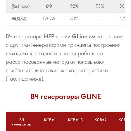
92%
73%
50%
Paramaunt (AE)
6,0 kW
120kW
83%
---
17%
PPU VASIMR
ВЧ генераторы
HFP
серии
GLine
имеют схожие
с другими генераторами принципы построения
выходных каскадов и в части работы на
рассогласованные нагрузки показывают
приблизительно такие же характеристики
(Таблица ниже).
ВЧ генераторы GLINE
ВЧ
КСВ=1
КСВ=1,5
КСВ=2
КСВ=3
генератор