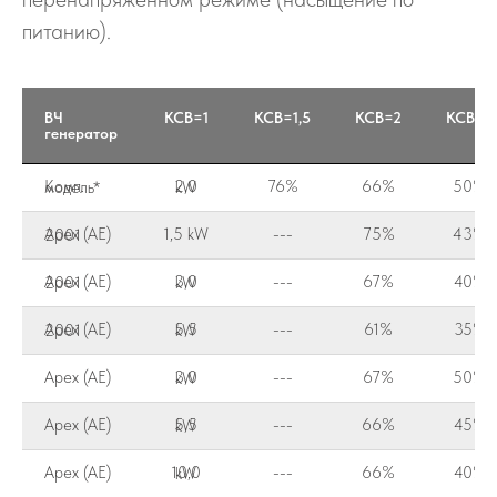
питанию).
ВЧ
КСВ=1
КСВ=1,5
КСВ=2
КСВ=3
генератор
76%
66%
50%
Комп. модель*
2,0 kW
1,5 kW
---
75%
43%
Apex (AE) 2001
---
67%
40%
Apex (AE) 2001
3,0 kW
---
61%
35%
Apex (AE) 2001
5,5 kW
Apex (AE)
---
67%
50%
3,0 kW
Apex (AE)
---
66%
45%
5,5 kW
Apex (AE)
---
66%
40%
10,0 kW