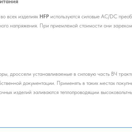
питания
 во всех изделиях
HFP
используются силовые AC/DC преоб
ного напряжения. При приемлемой стоимости они зареко
ры, дроссели устанавливаемые в силовую часть ВЧ тракт
твенной документации. Применять в таких местах покупн
точных изделий заливаются теплопроводящим высоковольт