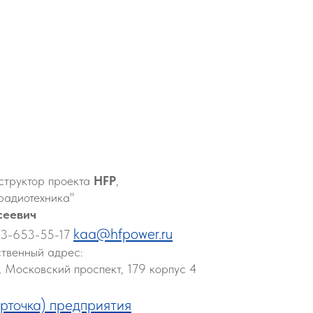
нструктор проекта
HFP
,
адиотехника"
сеевич
kaa@hfpower.ru
03-653-55-17
твенный адрес:
 Московский проспект, 179 корпус 4
рточка) предприятия