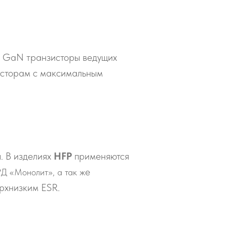
и GaN транзисторы ведущих
исторам с максимальным
. В изделиях
HFP
применяются
е
Д «Монолит», а так ж
рхнизким ESR.