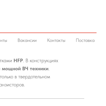
нты
Вакансии
Контакты
Поставка
отками
HFP
. В конструкциях
и
мощной ВЧ техники
.
только в твердотельном
анзисторов.