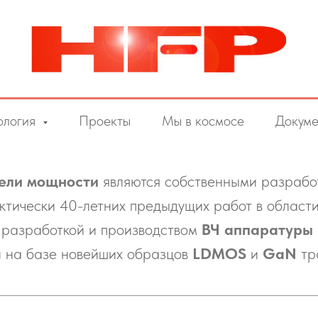
ология
Проекты
Мы в космосе
Докуме
ели мощности
являются собственными разраб
актически 40-летних предыдущих работ в област
разработкой и производством
ВЧ аппаратуры
 на базе новейших образцов
LDMOS
и
GaN
тр