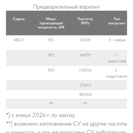
Предварительный вариант
Серия
Макс.
Частота,
Тип
проходящая
MHz
нагрузки
мощность, kW
АВСУ
1К5
5М28
0 - любая
2К5
6М78
1 -
емкостная
5К5
13М56
2 -
индуктивная
27М12
40М68
**
**
*) с конца 2026 г. по заказу
**) возможно изготовление СУ на другие частоты
и мощности, а так же полосовых СУ работающих